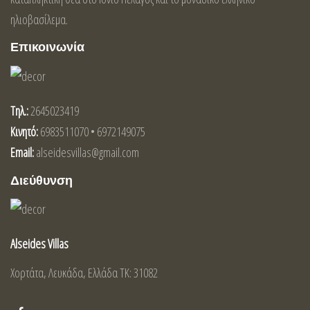
ηλιοβασίλεμα.
Επικοινωνία
Τηλ.:
2645023419
Κινητό:
6983511070 • 6972149075
Email:
alseidesvillas@gmail.com
Διεύθυνση
Alseides Villas
Χορτάτα, Λευκάδα, Ελλάδα ΤΚ: 31082