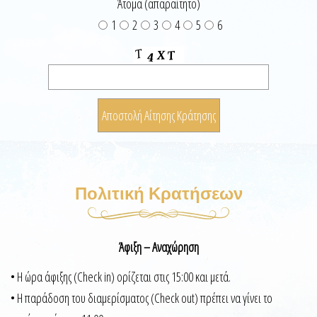
Άτομα (απαραίτητο)
1
2
3
4
5
6
Πολιτική Κρατήσεων
Άφιξη – Αναχώρηση
• Η ώρα άφιξης (Check in) ορίζεται στις 15:00 και μετά.
• Η παράδοση του διαμερίσματος (Check out) πρέπει να γίνει το