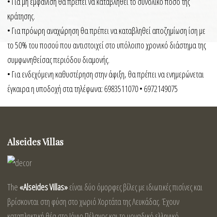
• Για μη εμφάνιση θα πρέπει να καταβληθεί το συνολικό ποσό της
κράτησης.
• Για πρόωρη αναχώρηση θα πρέπει να καταβληθεί αποζημίωση ίση με
το 50% του ποσού που αντιστοιχεί στο υπόλοιπο χρονικό διάστημα της
συμφωνηθείσας περιόδου διαμονής.
• Για ενδεχόμενη καθυστέρηση στην άφιξη, θα πρέπει να ενημερώνεται
έγκαιρα η υποδοχή στα τηλέφωνα: 6983511070 • 6972149075
Alseides Villas
The
«Alseides Villas»
είναι δύο όμορφες βίλες με ιδιωτικές πισίνες και
βρίσκονται στη φύση στο χωριό Χορτάτα της Λευκάδας. Έχουν
καταπληκτική θέα στο Ιόνιο Πέλαγος και το μοναδικό ελληνικό